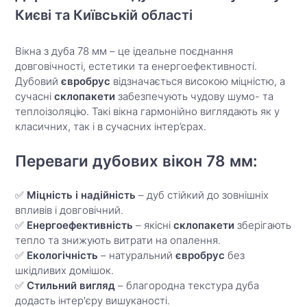
Києві та Київській області
Вікна з дуба 78 мм – це ідеальне поєднання
довговічності, естетики та енергоефективності.
Дубовий
євробрус
відзначається високою міцністю, а
сучасні
склопакети
забезпечують чудову шумо- та
теплоізоляцію. Такі вікна гармонійно виглядають як у
класичних, так і в сучасних інтер’єрах.
Переваги дубових вікон 78 мм:
✅
Міцність і надійність
– дуб стійкий до зовнішніх
впливів і довговічний.
✅
Енергоефективність
– якісні
склопакети
зберігають
тепло та знижують витрати на опалення.
✅
Екологічність
– натуральний
євробрус
без
шкідливих домішок.
✅
Стильний вигляд
– благородна текстура дуба
додасть інтер'єру вишуканості.