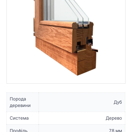
Порода
Дуб
деревини
Система
Дерево
Профіль
78 мм