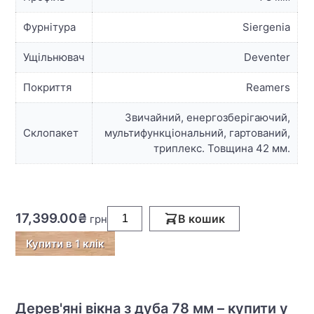
Фурнітура
Siergenia
Ущільнювач
Deventer
Покриття
Reamers
Звичайний, енергозберігаючий,
Склопакет
мультифункціональний, гартований,
триплекс. Товщина 42 мм.
17,399.00₴
В кошик
Купити в 1 клік
Дерев'яні вікна з дуба 78 мм – купити у