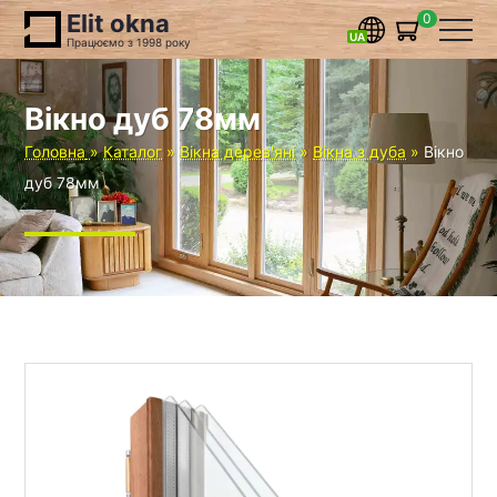
Elit okna
0
Працюємо з 1998 року
Вікно дуб 78мм
Головна
Каталог
Вікна дерев'яні
Вікна з дуба
Вікно
дуб 78мм