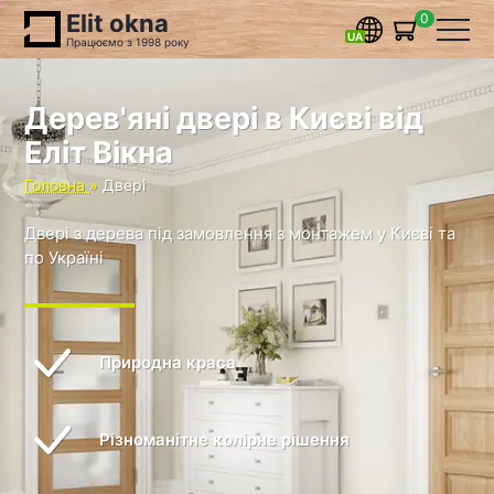
Elit okna
0
Працюємо з 1998 року
Дерев'яні двері в Києві від
Еліт Вікна
Головна
Двері
Двері з дерева під замовлення з монтажем у Києві та
по Україні
Природна краса
Різноманітне колірне рішення