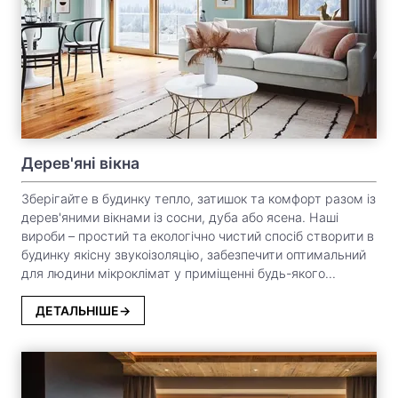
Дерев'яні вікна
Зберігайте в будинку тепло, затишок та комфорт разом із
дерев'яними вікнами із сосни, дуба або ясена. Наші
вироби – простий та екологічно чистий спосіб створити в
будинку якісну звукоізоляцію, забезпечити оптимальний
для людини мікроклімат у приміщенні будь-якого
розміру та призначення. Спеціальне покриття, що
захищає від гниття деревини, значно продовжує термін
ДЕТАЛЬНІШЕ
експлуатації дерев'яних вікон.