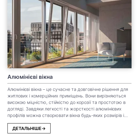
Алюмінієві вікна
Алюмінієві вікна – це сучасне та довговічне рішення для
житлових і комерційних приміщень. Вони вирізняються
високою міцністю, стійкістю до корозії та простотою в
догляді. Завдяки легкості та жорсткості алюмінієвих
профілів можна створювати вікна будь-яких розмірів і
форм. Такі конструкції забезпечують чудову тепло- та
шумоізоляцію завдяки сучасним технологіям. Ідеальний
ДЕТАЛЬНІШЕ
вибір для тих, хто цінує стиль, надійність і