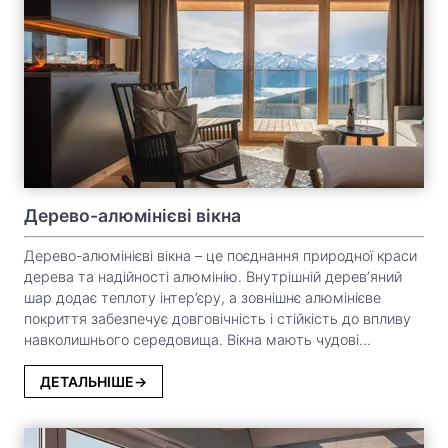
Дерево-алюмінієві вікна
Дерево-алюмінієві вікна – це поєднання природної краси
дерева та надійності алюмінію. Внутрішній дерев’яний
шар додає теплоту інтер’єру, а зовнішнє алюмінієве
покриття забезпечує довговічність і стійкість до впливу
навколишнього середовища. Вікна мають чудові
теплоізоляційні властивості, захищають від шуму та не
потребують складного догляду. Це ідеальний вибір для
ДЕТАЛЬНІШЕ
тих, хто цінує комфорт, естетику та якість.