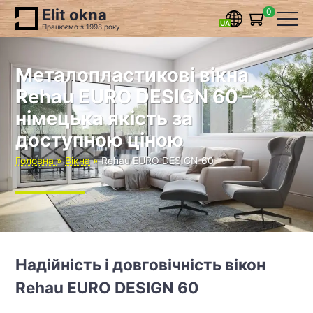
Elit okna
0
Працюємо з 1998 року
Металопластикові вікна
Rehau EURO DESIGN 60 –
німецька якість за
доступною ціною
Головна
Вікна
Rehau EURO DESIGN 60
Надійність і довговічність вікон
Rehau EURO DESIGN 60