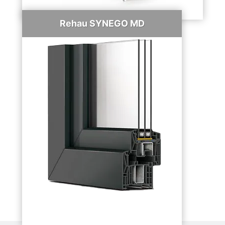
Rehau SYNEGO MD
7
Кількість камер,
шт:
80
Монтажна
ширина, мм:
до 51
Склопакет, мм:
так
Можливість
ламінування:
Roto, Maco
Фурнітура:
от 4730 грн
Ціна за 1м2:
ДЕТАЛЬНІШЕ