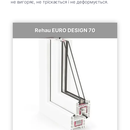
не вигоряє, не тріскається і не деформується.
Rehau EURO DESIGN 70
5
Кількість камер,
шт:
70
Монтажна
ширина, мм:
до 40
Склопакет, мм:
так
Можливість
ламінування:
Roto, Axor
Фурнітура:
от 3700 грн
Ціна за 1м2:
ДЕТАЛЬНІШЕ