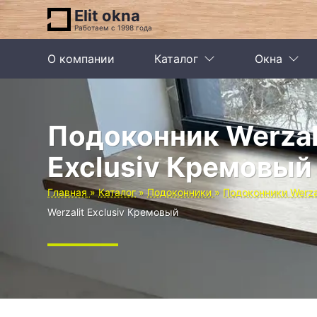
Elit okna
Работаем с 1998 года
О компании
Каталог
Окна
Подоконник Werzal
Exclusiv Кремовый
Главная
Каталог
Подоконники
Подоконники Werzal
Werzalit Exclusiv Кремовый