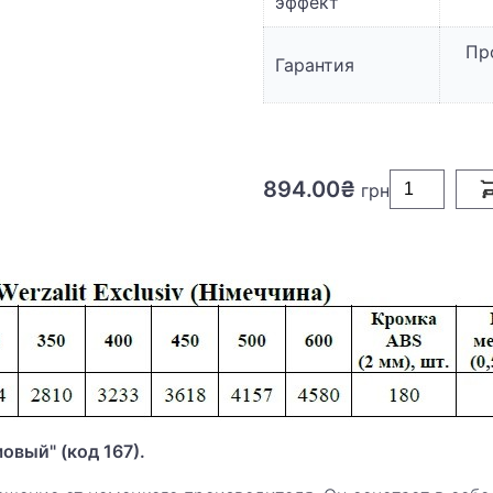
эффект
Пр
Гарантия
894.00₴
овый" (код 167).