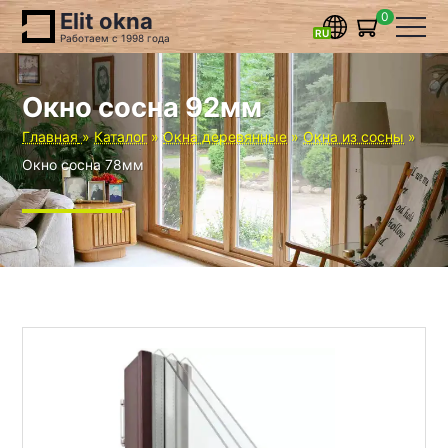
Elit okna
0
Работаем с 1998 года
Окно сосна 92мм
Главная
Каталог
Окна деревянные
Окна из сосны
Окно сосна 78мм